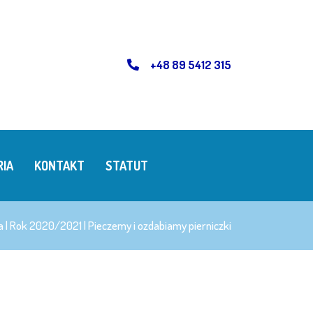
+48 89 5412 315
RIA
KONTAKT
STATUT
a
|
Rok 2020/2021
|
Pieczemy i ozdabiamy pierniczki