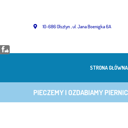
Przejdź
do
treści
10-686 Olsztyn , ul. Jana Boenigka 6A
STRONA GŁÓWNA
PIECZEMY I OZDABIAMY PIERNIC