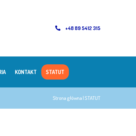
+48 89 5412 315
RIA
KONTAKT
STATUT
Strona główna
|
STATUT