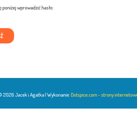
ę poniżej wprowadzić hasło:
© 2026 Jacek i Agatka | Wykonanie:
Dotspice.com - strony internetow