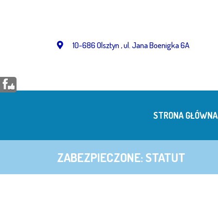
Przejdź
do
treści
10-686 Olsztyn , ul. Jana Boenigka 6A
STRONA GŁÓWNA
ZABEZPIECZONE: STATUT