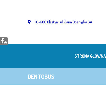
Przejdź
do
treści
10-686 Olsztyn , ul. Jana Boenigka 6A
STRONA GŁÓWNA
DENTOBUS