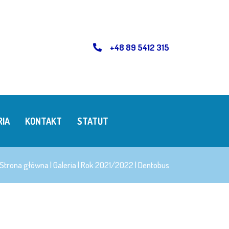
+48 89 5412 315
RIA
KONTAKT
STATUT
Strona główna
|
Galeria
|
Rok 2021/2022
|
Dentobus