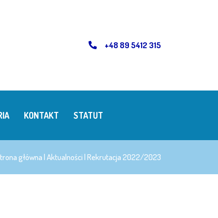
+48 89 5412 315
RIA
KONTAKT
STATUT
trona główna
|
Aktualności
|
Rekrutacja 2022/2023