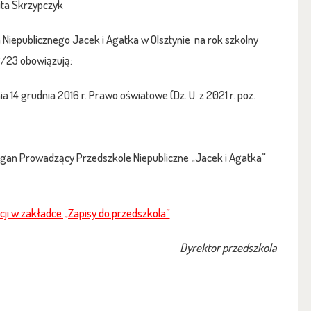
ita Skrzypczyk
Niepublicznego Jacek i Agatka w Olsztynie na rok szkolny
/23 obowiązują:
nia 14 grudnia 2016 r. Prawo oświatowe (Dz. U. z 2021 r. poz.
Organ Prowadzący Przedszkole Niepubliczne „Jacek i Agatka”
cji w zakładce „Zapisy do przedszkola”
Dyrektor przedszkola