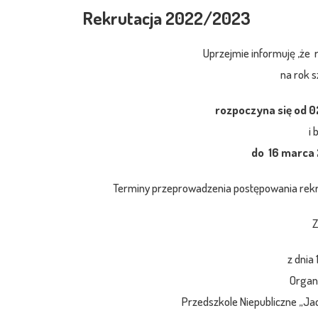
Rekrutacja 2022/2023
Uprzejmie informuję ,że r
na rok 
rozpoczyna się od 0
i 
do 16 marca 
Terminy przeprowadzenia postępowania rekr
Z
z dnia 
Organ
Przedszkole Niepubliczne „Jac