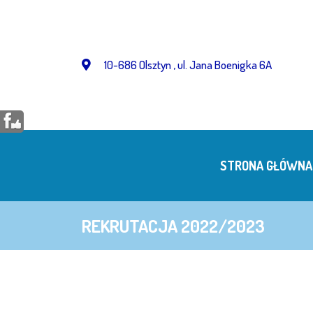
Przejdź
do
treści
10-686 Olsztyn , ul. Jana Boenigka 6A
STRONA GŁÓWNA
REKRUTACJA 2022/2023