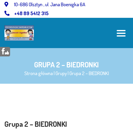
Przejdź
10-686 Olsztyn , ul. Jana Boenigka 6A
do
+48 89 5412 315
treści
GRUPA 2 – BIEDRONKI
Strona główna
|
Grupy
|
Grupa 2 – BIEDRONKI
Grupa 2 – BIEDRONKI